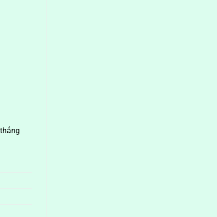
 thắng