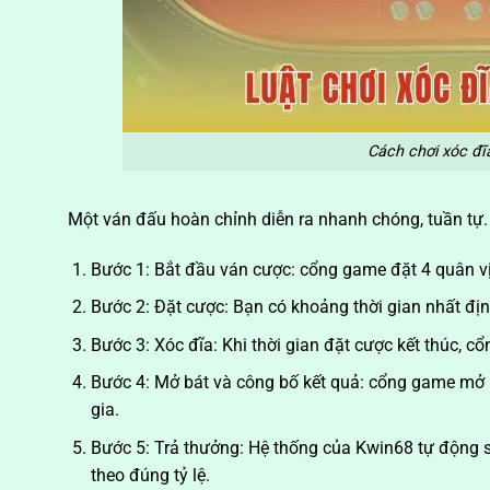
Cách chơi xóc đĩ
Một ván đấu hoàn chỉnh diễn ra nhanh chóng, tuần tự. 
Bước 1: Bắt đầu ván cược: cổng game đặt 4 quân vị 
Bước 2: Đặt cược: Bạn có khoảng thời gian nhất địn
Bước 3: Xóc đĩa: Khi thời gian đặt cược kết thúc, c
Bước 4: Mở bát và công bố kết quả: cổng game mở bá
gia.
Bước 5: Trả thưởng: Hệ thống của Kwin68 tự động s
theo đúng tỷ lệ.