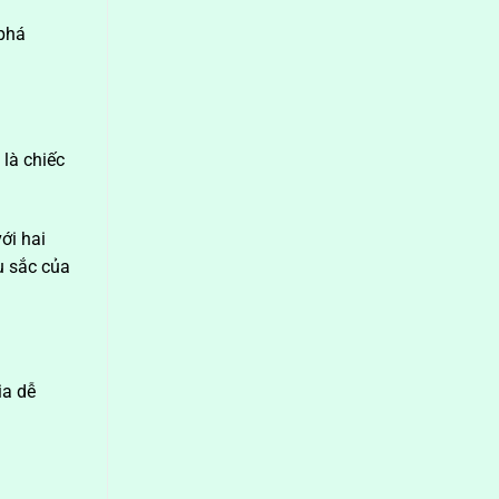
 phá
là chiếc
ới hai
u sắc của
ia dễ