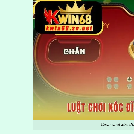
Cách chơi xóc đĩ