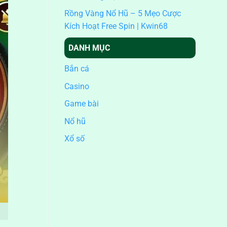
Rồng Vàng Nổ Hũ – 5 Mẹo Cược
Kích Hoạt Free Spin | Kwin68
DANH MỤC
Bắn cá
Casino
Game bài
Nổ hũ
Xổ số