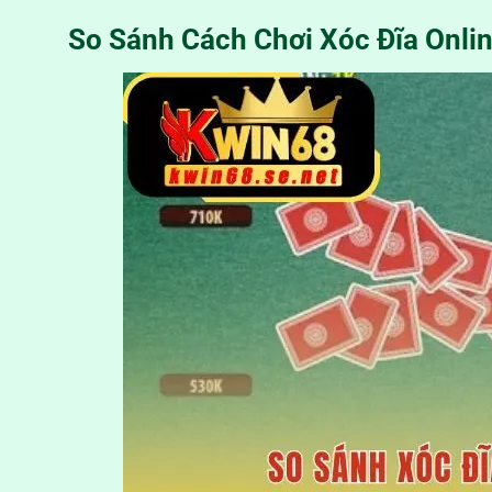
So Sánh Cách Chơi Xóc Đĩa Onli