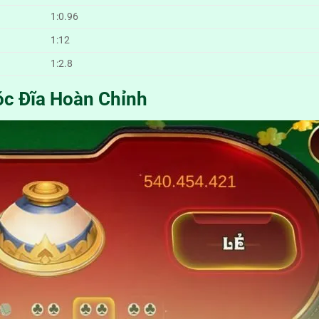
1:0.96
1:12
1:2.8
óc Đĩa Hoàn Chỉnh