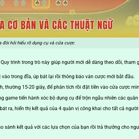
a đòi hỏi hiểu rõ dụng cụ và cửa cược
Quy trình trong trò này giúp người mới dễ dàng theo dõi, tham g
vào trong đĩa, úp bát lại rồi thông báo ván cược mới bắt đầu.
h, thường 15-20 giây, để phân tích rồi đặt tiền vào cửa cược mì
ổng game tiến hành xóc bộ dụng cụ để trộn ngẫu nhiên các quân 
t ra, hiển thị kết quả của 4 quân vị công khai cho tất cả ngườ
o sánh kết quả với các lựa chọn của bạn rồi trả thưởng cho ng