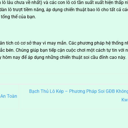
lô lâu chưa về nhất) và các con lô có tần suất xuất hiện thấp n
n lô trượt tiềm năng, áp dụng chiến thuật bao lô cho tất cả cá
 tổng thể của bạn.
hân tích có cơ sở thay vì may mắn. Các phương pháp hệ thống n
sắc bén. Chúng giúp bạn tiếp cận cuộc chơi một cách tự tin với 
 hôm nay để áp dụng những chiến thuật soi cầu đỉnh cao này.
Bạch Thủ Lô Kép – Phương Pháp Soi GĐB Không
 An Toàn
Kw