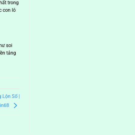
hất trong
c con lô
hư soi
nền tảng
 Lộn Số |
in68