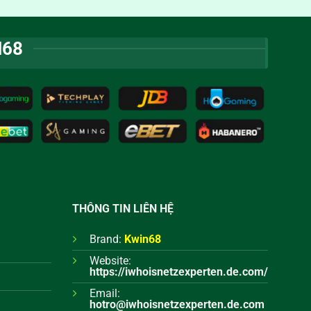
N68
THÔNG TIN LIÊN HỆ
Brand:
Kwin68
Website:
https://iwhoisnetzexperten.de.com/
Email:
hotro@iwhoisnetzexperten.de.com