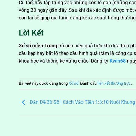
Cụ thể, hãy tập trung vào những con lô gan (những con 
vòng 30 ngày gần đây. Sau khi đã xác định được một dà
còn lại sẽ giúp gia tăng đáng kể xác suất trúng thưởng
Lời Kết
Xổ số miền Trung
trở nên hiệu quả hơn khi dựa trên p
cầu kẹp hay bắt lô theo cầu hình quả trám là công cụ 
khoa học và thống kê vững chắc. Đăng ký
Kwin68
ngay
Bài viết này được đăng trong
Xổ số
. Đánh dấu
liên kết thường trực
.
Dàn Đề 36 Số | Cách Vào Tiền 1:3:10 Nuôi Khung