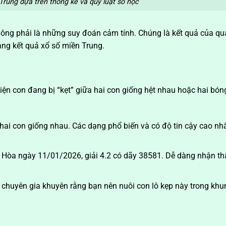
Trung dựa trên thống kê và quy luật số học
ng phải là những suy đoán cảm tính. Chúng là kết quả của quá
ảng kết quả xổ số miền Trung.
iện con đang bị “kẹt” giữa hai con giống hệt nhau hoặc hai bón
 hai con giống nhau. Các dạng phổ biến và có độ tin cậy cao nh
h Hòa ngày 11/01/2026, giải 4.2 có dãy 38581. Dễ dàng nhận th
các chuyên gia khuyên rằng bạn nên nuôi con lô kẹp này trong khu