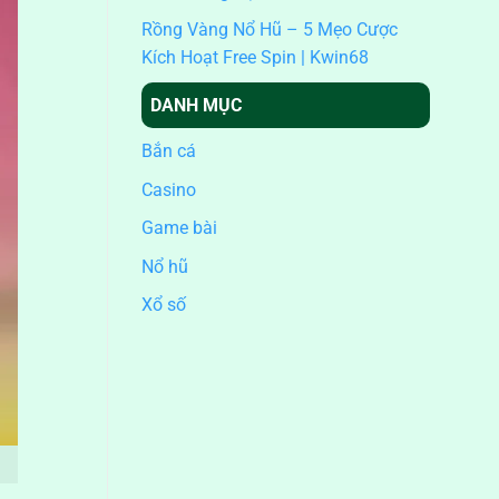
Rồng Vàng Nổ Hũ – 5 Mẹo Cược
Kích Hoạt Free Spin | Kwin68
DANH MỤC
Bắn cá
Casino
Game bài
Nổ hũ
Xổ số