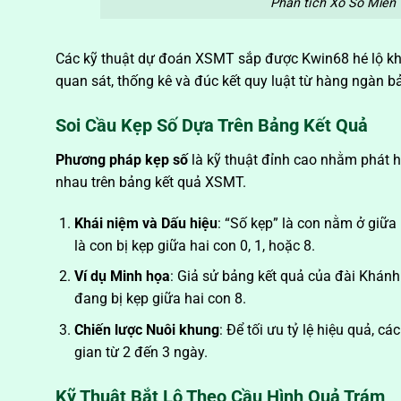
Phân tích Xổ Số Miền 
Các kỹ thuật dự đoán XSMT sắp được Kwin68 hé lộ khô
quan sát, thống kê và đúc kết quy luật từ hàng ngàn b
Soi Cầu Kẹp Số Dựa Trên Bảng Kết Quả
Phương pháp kẹp số
là kỹ thuật đỉnh cao nhằm phát h
nhau trên bảng kết quả XSMT.
Khái niệm và Dấu hiệu
: “Số kẹp” là con nằm ở giữa
là con bị kẹp giữa hai con 0, 1, hoặc 8.
Ví dụ Minh họa
: Giả sử bảng kết quả của đài Khán
đang bị kẹp giữa hai con 8.
Chiến lược Nuôi khung
: Để tối ưu tỷ lệ hiệu quả, 
gian từ 2 đến 3 ngày.
Kỹ Thuật Bắt Lô Theo Cầu Hình Quả Trám