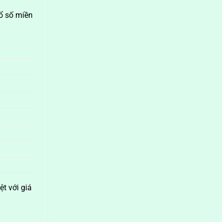
xổ số miền
t với giá